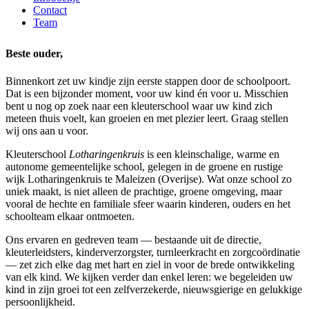
Contact
Team
Beste ouder,
Binnenkort zet uw kindje zijn eerste stappen door de schoolpoort.
Dat is een bijzonder moment, voor uw kind én voor u. Misschien
bent u nog op zoek naar een kleuterschool waar uw kind zich
meteen thuis voelt, kan groeien en met plezier leert. Graag stellen
wij ons aan u voor.
Kleuterschool
Lotharingenkruis
is een kleinschalige, warme en
autonome gemeentelijke school, gelegen in de groene en rustige
wijk Lotharingenkruis te Maleizen (Overijse). Wat onze school zo
uniek maakt, is niet alleen de prachtige, groene omgeving, maar
vooral de hechte en familiale sfeer waarin kinderen, ouders en het
schoolteam elkaar ontmoeten.
Ons ervaren en gedreven team — bestaande uit de directie,
kleuterleidsters, kinderverzorgster, turnleerkracht en zorgcoördinatie
— zet zich elke dag met hart en ziel in voor de brede ontwikkeling
van elk kind. We kijken verder dan enkel leren: we begeleiden uw
kind in zijn groei tot een zelfverzekerde, nieuwsgierige en gelukkige
persoonlijkheid.