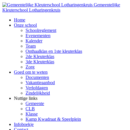
Gemeentelijke
Kleuterschool Lotharingenkruis
Home
Onze school
Schoolreglement
Evenementen
Kalender
Team
Onthaalklas en 1ste kleuterklas
2de Kleuterklas
3de Kleuterklas
Zorg
Goed om te weten
Documenten
Vakantieaanbod
Verlofdagen
Zindelijkheid
Nuttige links
Gemeente
CLB
Klasse
Kamp Kwadraat & Speelplein
Infoboekje
Contact